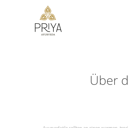
Über d
Ayurvedaöle sollten an einen warmen, troc