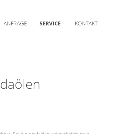
ANFRAGE
SERVICE
KONTAKT
edaölen
altbar. Bei Ayurvedaölen unterscheidet man