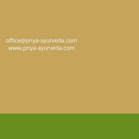
office@priya-ayurveda.com
www.priya-ayurveda.com