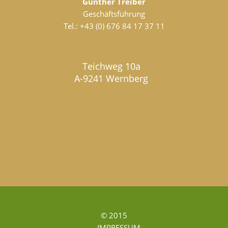
Günther Treiber
Geschäftsführung
Tel.:
+43 (0) 676 84 17 37 11
Teichweg 10a
A-9241 Wernberg
© 2015
IMPRESSUM